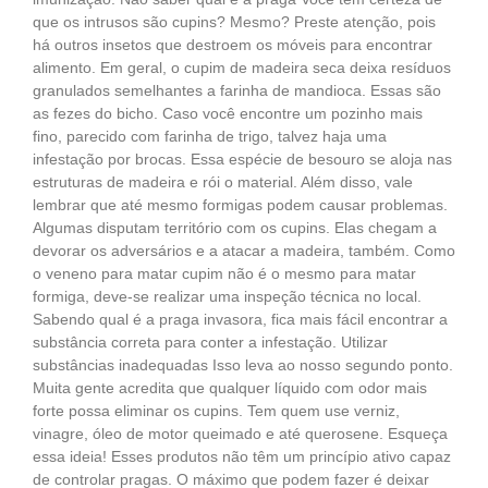
que os intrusos são cupins? Mesmo? Preste atenção, pois
há outros insetos que destroem os móveis para encontrar
alimento. Em geral, o cupim de madeira seca deixa resíduos
granulados semelhantes a farinha de mandioca. Essas são
as fezes do bicho. Caso você encontre um pozinho mais
fino, parecido com farinha de trigo, talvez haja uma
infestação por brocas. Essa espécie de besouro se aloja nas
estruturas de madeira e rói o material. Além disso, vale
lembrar que até mesmo formigas podem causar problemas.
Algumas disputam território com os cupins. Elas chegam a
devorar os adversários e a atacar a madeira, também. Como
o veneno para matar cupim não é o mesmo para matar
formiga, deve-se realizar uma inspeção técnica no local.
Sabendo qual é a praga invasora, fica mais fácil encontrar a
substância correta para conter a infestação. Utilizar
substâncias inadequadas Isso leva ao nosso segundo ponto.
Muita gente acredita que qualquer líquido com odor mais
forte possa eliminar os cupins. Tem quem use verniz,
vinagre, óleo de motor queimado e até querosene. Esqueça
essa ideia! Esses produtos não têm um princípio ativo capaz
de controlar pragas. O máximo que podem fazer é deixar