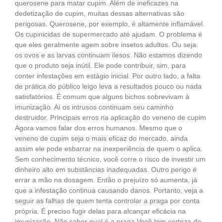
querosene para matar cupim. Além de ineficazes na
dedetização de cupim, muitas dessas alternativas são
perigosas. Querosene, por exemplo, é altamente inflamável.
Os cupinicidas de supermercado até ajudam. O problema é
que eles geralmente agem sobre insetos adultos. Ou seja:
os ovos e as larvas continuam ilesos. Não estamos dizendo
que o produto seja inútil. Ele pode contribuir, sim, para
conter infestações em estágio inicial. Por outro lado, a falta
de prática do público leigo leva a resultados pouco ou nada
satisfatórios. É comum que alguns bichos sobrevivam à
imunização. Aí os intrusos continuam seu caminho
destruidor. Principais erros na aplicação do veneno de cupim
Agora vamos falar dos erros humanos. Mesmo que o
veneno de cupim seja o mais eficaz do mercado, ainda
assim ele pode esbarrar na inexperiência de quem o aplica.
Sem conhecimento técnico, você corre o risco de investir um
dinheiro alto em substâncias inadequadas. Outro perigo é
errar a mão na dosagem. Então o prejuízo só aumenta, já
que a infestação continua causando danos. Portanto, veja a
seguir as falhas de quem tenta controlar a praga por conta
própria. É preciso fugir delas para alcançar eficácia na
imunização. Não saber qual é a praga Você tem certeza de