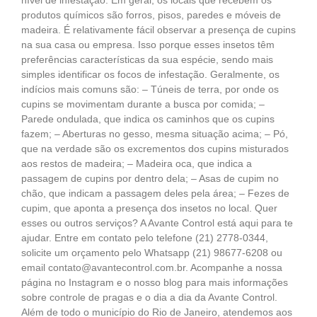
nível de infestação. Em geral, os locais que recebem os
produtos químicos são forros, pisos, paredes e móveis de
madeira. É relativamente fácil observar a presença de cupins
na sua casa ou empresa. Isso porque esses insetos têm
preferências características da sua espécie, sendo mais
simples identificar os focos de infestação. Geralmente, os
indícios mais comuns são: – Túneis de terra, por onde os
cupins se movimentam durante a busca por comida; –
Parede ondulada, que indica os caminhos que os cupins
fazem; – Aberturas no gesso, mesma situação acima; – Pó,
que na verdade são os excrementos dos cupins misturados
aos restos de madeira; – Madeira oca, que indica a
passagem de cupins por dentro dela; – Asas de cupim no
chão, que indicam a passagem deles pela área; – Fezes de
cupim, que aponta a presença dos insetos no local. Quer
esses ou outros serviços? A Avante Control está aqui para te
ajudar. Entre em contato pelo telefone (21) 2778-0344,
solicite um orçamento pelo Whatsapp (21) 98677-6208 ou
email contato@avantecontrol.com.br. Acompanhe a nossa
página no Instagram e o nosso blog para mais informações
sobre controle de pragas e o dia a dia da Avante Control.
Além de todo o município do Rio de Janeiro, atendemos aos