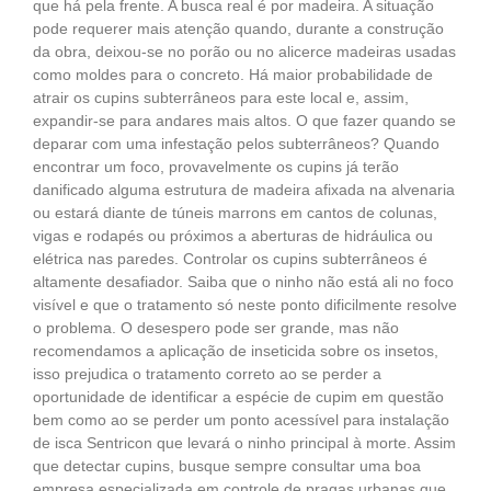
que há pela frente. A busca real é por madeira. A situação
pode requerer mais atenção quando, durante a construção
da obra, deixou-se no porão ou no alicerce madeiras usadas
como moldes para o concreto. Há maior probabilidade de
atrair os cupins subterrâneos para este local e, assim,
expandir-se para andares mais altos. O que fazer quando se
deparar com uma infestação pelos subterrâneos? Quando
encontrar um foco, provavelmente os cupins já terão
danificado alguma estrutura de madeira afixada na alvenaria
ou estará diante de túneis marrons em cantos de colunas,
vigas e rodapés ou próximos a aberturas de hidráulica ou
elétrica nas paredes. Controlar os cupins subterrâneos é
altamente desafiador. Saiba que o ninho não está ali no foco
visível e que o tratamento só neste ponto dificilmente resolve
o problema. O desespero pode ser grande, mas não
recomendamos a aplicação de inseticida sobre os insetos,
isso prejudica o tratamento correto ao se perder a
oportunidade de identificar a espécie de cupim em questão
bem como ao se perder um ponto acessível para instalação
de isca Sentricon que levará o ninho principal à morte. Assim
que detectar cupins, busque sempre consultar uma boa
empresa especializada em controle de pragas urbanas que