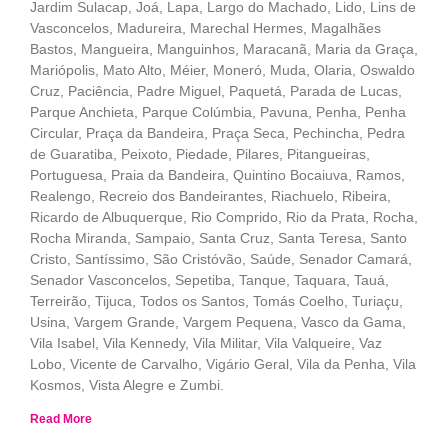
Jardim Sulacap, Joá, Lapa, Largo do Machado, Lido, Lins de
Vasconcelos, Madureira, Marechal Hermes, Magalhães
Bastos, Mangueira, Manguinhos, Maracanã, Maria da Graça,
Mariópolis, Mato Alto, Méier, Moneró, Muda, Olaria, Oswaldo
Cruz, Paciência, Padre Miguel, Paquetá, Parada de Lucas,
Parque Anchieta, Parque Colúmbia, Pavuna, Penha, Penha
Circular, Praça da Bandeira, Praça Seca, Pechincha, Pedra
de Guaratiba, Peixoto, Piedade, Pilares, Pitangueiras,
Portuguesa, Praia da Bandeira, Quintino Bocaiuva, Ramos,
Realengo, Recreio dos Bandeirantes, Riachuelo, Ribeira,
Ricardo de Albuquerque, Rio Comprido, Rio da Prata, Rocha,
Rocha Miranda, Sampaio, Santa Cruz, Santa Teresa, Santo
Cristo, Santíssimo, São Cristóvão, Saúde, Senador Camará,
Senador Vasconcelos, Sepetiba, Tanque, Taquara, Tauá,
Terreirão, Tijuca, Todos os Santos, Tomás Coelho, Turiaçu,
Usina, Vargem Grande, Vargem Pequena, Vasco da Gama,
Vila Isabel, Vila Kennedy, Vila Militar, Vila Valqueire, Vaz
Lobo, Vicente de Carvalho, Vigário Geral, Vila da Penha, Vila
Kosmos, Vista Alegre e Zumbi.
Read More