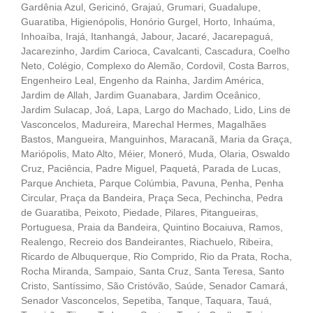
Gardênia Azul, Gericinó, Grajaú, Grumari, Guadalupe,
Guaratiba, Higienópolis, Honório Gurgel, Horto, Inhaúma,
Inhoaíba, Irajá, Itanhangá, Jabour, Jacaré, Jacarepaguá,
Jacarezinho, Jardim Carioca, Cavalcanti, Cascadura, Coelho
Neto, Colégio, Complexo do Alemão, Cordovil, Costa Barros,
Engenheiro Leal, Engenho da Rainha, Jardim América,
Jardim de Allah, Jardim Guanabara, Jardim Oceânico,
Jardim Sulacap, Joá, Lapa, Largo do Machado, Lido, Lins de
Vasconcelos, Madureira, Marechal Hermes, Magalhães
Bastos, Mangueira, Manguinhos, Maracanã, Maria da Graça,
Mariópolis, Mato Alto, Méier, Moneró, Muda, Olaria, Oswaldo
Cruz, Paciência, Padre Miguel, Paquetá, Parada de Lucas,
Parque Anchieta, Parque Colúmbia, Pavuna, Penha, Penha
Circular, Praça da Bandeira, Praça Seca, Pechincha, Pedra
de Guaratiba, Peixoto, Piedade, Pilares, Pitangueiras,
Portuguesa, Praia da Bandeira, Quintino Bocaiuva, Ramos,
Realengo, Recreio dos Bandeirantes, Riachuelo, Ribeira,
Ricardo de Albuquerque, Rio Comprido, Rio da Prata, Rocha,
Rocha Miranda, Sampaio, Santa Cruz, Santa Teresa, Santo
Cristo, Santíssimo, São Cristóvão, Saúde, Senador Camará,
Senador Vasconcelos, Sepetiba, Tanque, Taquara, Tauá,