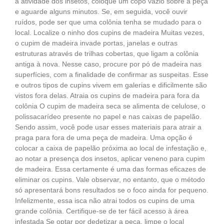
a atividade dos insetos, coloque um copo vazio sobre a peça
e aguarde alguns minutos. Se, em seguida, você ouvir
ruídos, pode ser que uma colônia tenha se mudado para o
local. Localize o ninho dos cupins de madeira Muitas vezes,
o cupim de madeira invade portas, janelas e outras
estruturas através de trilhas cobertas, que ligam a colônia
antiga à nova. Nesse caso, procure por pó de madeira nas
superfícies, com a finalidade de confirmar as suspeitas. Esse
e outros tipos de cupins vivem em galerias e dificilmente são
vistos fora delas. Atraia os cupins de madeira para fora da
colônia O cupim de madeira seca se alimenta de celulose, o
polissacarídeo presente no papel e nas caixas de papelão.
Sendo assim, você pode usar esses materiais para atrair a
praga para fora de uma peça de madeira. Uma opção é
colocar a caixa de papelão próxima ao local de infestação e,
ao notar a presença dos insetos, aplicar veneno para cupim
de madeira. Essa certamente é uma das formas eficazes de
eliminar os cupins. Vale observar, no entanto, que o método
só apresentará bons resultados se o foco ainda for pequeno.
Infelizmente, essa isca não atrai todos os cupins de uma
grande colônia. Certifique-se de ter fácil acesso à área
infestada Se optar por dedetizar a peça, limpe o local