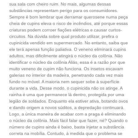
sua sala com cheiro ruim. No mais, algumas dessas
substâncias representam perigo para os consumidores.
Sempre é bom lembrar que derramar querosene numa peça
cheia de cupins eleva o risco de incêndios, até porque essas
criaturas podem corroer fiações elétricas e causar curtos-
circuitos. Na dúvida sobre qual produto utilizar, prefira o
cupinicida vendido em supermercado. No entanto, saiba que
ele terá apenas função paliativa. O veneno eliminará cupins
adultos, mas dificilmente atingirá o núcleo da colônia. Não
identificar o núcleo da colônia Aliás, essa é a razão por que
muito veneno de cupim não funciona. Os insetos escavam
galerias no interior da madeira, penetrando cada vez mais
fundo no móvel. A maioria nem sequer sobe à superfície
durante a vida. Desse modo, o cupinicida não os atinge. A
rainha é uma que permanece lá dentro, protegida por uma
legião de soldados. Enquanto ela estiver ativa, botando ovos
e dando origem a novos súditos, a depredação continuará.
Logo, a única maneira de acabar com a praga é eliminando
o núcleo da colônia. Mais fácil falar que fazer, né? Quando o
número de cupins ainda é baixo, basta injetar a substância
correta na mobília. Contudo, à medida que o problema se