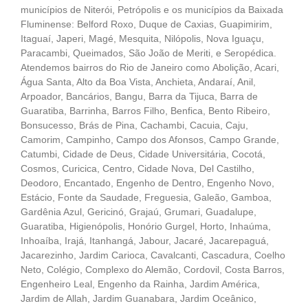
municípios de Niterói, Petrópolis e os municípios da Baixada
Fluminense: Belford Roxo, Duque de Caxias, Guapimirim,
Itaguaí, Japeri, Magé, Mesquita, Nilópolis, Nova Iguaçu,
Paracambi, Queimados, São João de Meriti, e Seropédica.
Atendemos bairros do Rio de Janeiro como Abolição, Acari,
Água Santa, Alto da Boa Vista, Anchieta, Andaraí, Anil,
Arpoador, Bancários, Bangu, Barra da Tijuca, Barra de
Guaratiba, Barrinha, Barros Filho, Benfica, Bento Ribeiro,
Bonsucesso, Brás de Pina, Cachambi, Cacuia, Caju,
Camorim, Campinho, Campo dos Afonsos, Campo Grande,
Catumbi, Cidade de Deus, Cidade Universitária, Cocotá,
Cosmos, Curicica, Centro, Cidade Nova, Del Castilho,
Deodoro, Encantado, Engenho de Dentro, Engenho Novo,
Estácio, Fonte da Saudade, Freguesia, Galeão, Gamboa,
Gardênia Azul, Gericinó, Grajaú, Grumari, Guadalupe,
Guaratiba, Higienópolis, Honório Gurgel, Horto, Inhaúma,
Inhoaíba, Irajá, Itanhangá, Jabour, Jacaré, Jacarepaguá,
Jacarezinho, Jardim Carioca, Cavalcanti, Cascadura, Coelho
Neto, Colégio, Complexo do Alemão, Cordovil, Costa Barros,
Engenheiro Leal, Engenho da Rainha, Jardim América,
Jardim de Allah, Jardim Guanabara, Jardim Oceânico,