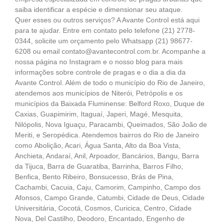
saiba identificar a espécie e dimensionar seu ataque.
Quer esses ou outros serviços? A Avante Control está aqui
para te ajudar. Entre em contato pelo telefone (21) 2778-
0344, solicite um orçamento pelo Whatsapp (21) 98677-
6208 ou email contato@avantecontrol.com.br. Acompanhe a
nossa página no Instagram e o nosso blog para mais
informações sobre controle de pragas e o dia a dia da
Avante Control. Além de todo o município do Rio de Janeiro,
atendemos aos municípios de Niterói, Petrópolis e os
municípios da Baixada Fluminense: Belford Roxo, Duque de
Caxias, Guapimirim, Itaguaí, Japeri, Magé, Mesquita,
Nilópolis, Nova Iguaçu, Paracambi, Queimados, São João de
Meriti, e Seropédica. Atendemos bairros do Rio de Janeiro
como Abolição, Acari, Água Santa, Alto da Boa Vista,
Anchieta, Andaraí, Anil, Arpoador, Bancários, Bangu, Barra
da Tijuca, Barra de Guaratiba, Barrinha, Barros Filho,
Benfica, Bento Ribeiro, Bonsucesso, Brás de Pina,
Cachambi, Cacuia, Caju, Camorim, Campinho, Campo dos
Afonsos, Campo Grande, Catumbi, Cidade de Deus, Cidade
Universitária, Cocotá, Cosmos, Curicica, Centro, Cidade
Nova, Del Castilho, Deodoro, Encantado, Engenho de