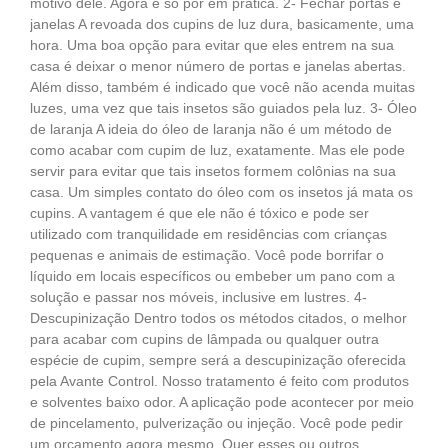
motivo dele. Agora é só pôr em prática. 2- Fechar portas e
janelas A revoada dos cupins de luz dura, basicamente, uma
hora. Uma boa opção para evitar que eles entrem na sua
casa é deixar o menor número de portas e janelas abertas.
Além disso, também é indicado que você não acenda muitas
luzes, uma vez que tais insetos são guiados pela luz. 3- Óleo
de laranja A ideia do óleo de laranja não é um método de
como acabar com cupim de luz, exatamente. Mas ele pode
servir para evitar que tais insetos formem colônias na sua
casa. Um simples contato do óleo com os insetos já mata os
cupins. A vantagem é que ele não é tóxico e pode ser
utilizado com tranquilidade em residências com crianças
pequenas e animais de estimação. Você pode borrifar o
líquido em locais específicos ou embeber um pano com a
solução e passar nos móveis, inclusive em lustres. 4-
Descupinização Dentro todos os métodos citados, o melhor
para acabar com cupins de lâmpada ou qualquer outra
espécie de cupim, sempre será a descupinização oferecida
pela Avante Control. Nosso tratamento é feito com produtos
e solventes baixo odor. A aplicação pode acontecer por meio
de pincelamento, pulverização ou injeção. Você pode pedir
um orçamento agora mesmo. Quer esses ou outros