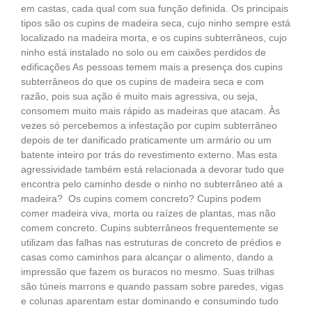
em castas, cada qual com sua função definida. Os principais
tipos são os cupins de madeira seca, cujo ninho sempre está
localizado na madeira morta, e os cupins subterrâneos, cujo
ninho está instalado no solo ou em caixões perdidos de
edificações As pessoas temem mais a presença dos cupins
subterrâneos do que os cupins de madeira seca e com
razão, pois sua ação é muito mais agressiva, ou seja,
consomem muito mais rápido as madeiras que atacam. Às
vezes só percebemos a infestação por cupim subterrâneo
depois de ter danificado praticamente um armário ou um
batente inteiro por trás do revestimento externo. Mas esta
agressividade também está relacionada a devorar tudo que
encontra pelo caminho desde o ninho no subterrâneo até a
madeira? Os cupins comem concreto? Cupins podem
comer madeira viva, morta ou raízes de plantas, mas não
comem concreto. Cupins subterrâneos frequentemente se
utilizam das falhas nas estruturas de concreto de prédios e
casas como caminhos para alcançar o alimento, dando a
impressão que fazem os buracos no mesmo. Suas trilhas
são túneis marrons e quando passam sobre paredes, vigas
e colunas aparentam estar dominando e consumindo tudo