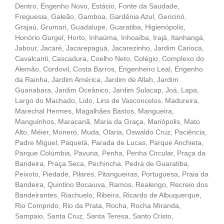
Dentro, Engenho Novo, Estácio, Fonte da Saudade,
Freguesia, Galeão, Gamboa, Gardênia Azul, Gericinó,
Grajaú, Grumari, Guadalupe, Guaratiba, Higienópolis,
Honório Gurgel, Horto, Inhaúma, Inhoaíba, Irajá, Itanhangá,
Jabour, Jacaré, Jacarepaguá, Jacarezinho, Jardim Carioca,
Cavalcanti, Cascadura, Coelho Neto, Colégio, Complexo do
Alemão, Cordovil, Costa Barros, Engenheiro Leal, Engenho
da Rainha, Jardim América, Jardim de Allah, Jardim
Guanabara, Jardim Oceânico, Jardim Sulacap, Joá, Lapa,
Largo do Machado, Lido, Lins de Vasconcelos, Madureira,
Marechal Hermes, Magalhães Bastos, Mangueira,
Manguinhos, Maracanã, Maria da Graça, Mariópolis, Mato
Alto, Méier, Moneró, Muda, Olaria, Oswaldo Cruz, Paciência,
Padre Miguel, Paquetá, Parada de Lucas, Parque Anchieta,
Parque Colúmbia, Pavuna, Penha, Penha Circular, Praça da
Bandeira, Praça Seca, Pechincha, Pedra de Guaratiba,
Peixoto, Piedade, Pilares, Pitangueiras, Portuguesa, Praia da
Bandeira, Quintino Bocaiuva, Ramos, Realengo, Recreio dos
Bandeirantes, Riachuelo, Ribeira, Ricardo de Albuquerque,
Rio Comprido, Rio da Prata, Rocha, Rocha Miranda,
Sampaio, Santa Cruz, Santa Teresa, Santo Cristo,