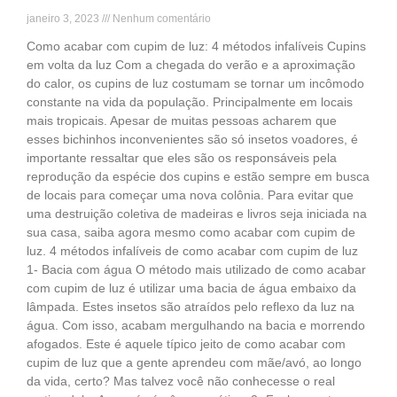
janeiro 3, 2023
Nenhum comentário
Como acabar com cupim de luz: 4 métodos infalíveis Cupins
em volta da luz Com a chegada do verão e a aproximação
do calor, os cupins de luz costumam se tornar um incômodo
constante na vida da população. Principalmente em locais
mais tropicais. Apesar de muitas pessoas acharem que
esses bichinhos inconvenientes são só insetos voadores, é
importante ressaltar que eles são os responsáveis pela
reprodução da espécie dos cupins e estão sempre em busca
de locais para começar uma nova colônia. Para evitar que
uma destruição coletiva de madeiras e livros seja iniciada na
sua casa, saiba agora mesmo como acabar com cupim de
luz. 4 métodos infalíveis de como acabar com cupim de luz
1- Bacia com água O método mais utilizado de como acabar
com cupim de luz é utilizar uma bacia de água embaixo da
lâmpada. Estes insetos são atraídos pelo reflexo da luz na
água. Com isso, acabam mergulhando na bacia e morrendo
afogados. Este é aquele típico jeito de como acabar com
cupim de luz que a gente aprendeu com mãe/avó, ao longo
da vida, certo? Mas talvez você não conhecesse o real