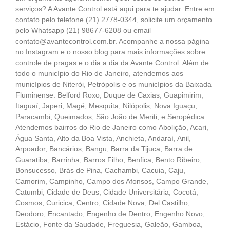
serviços? A Avante Control está aqui para te ajudar. Entre em
contato pelo telefone (21) 2778-0344, solicite um orçamento
pelo Whatsapp (21) 98677-6208 ou email
contato@avantecontrol.com.br. Acompanhe a nossa página
no Instagram e o nosso blog para mais informações sobre
controle de pragas e o dia a dia da Avante Control. Além de
todo o município do Rio de Janeiro, atendemos aos
municípios de Niterói, Petrópolis e os municípios da Baixada
Fluminense: Belford Roxo, Duque de Caxias, Guapimirim,
Itaguaí, Japeri, Magé, Mesquita, Nilópolis, Nova Iguaçu,
Paracambi, Queimados, São João de Meriti, e Seropédica.
Atendemos bairros do Rio de Janeiro como Abolição, Acari,
Água Santa, Alto da Boa Vista, Anchieta, Andaraí, Anil,
Arpoador, Bancários, Bangu, Barra da Tijuca, Barra de
Guaratiba, Barrinha, Barros Filho, Benfica, Bento Ribeiro,
Bonsucesso, Brás de Pina, Cachambi, Cacuia, Caju,
Camorim, Campinho, Campo dos Afonsos, Campo Grande,
Catumbi, Cidade de Deus, Cidade Universitária, Cocotá,
Cosmos, Curicica, Centro, Cidade Nova, Del Castilho,
Deodoro, Encantado, Engenho de Dentro, Engenho Novo,
Estácio, Fonte da Saudade, Freguesia, Galeão, Gamboa,