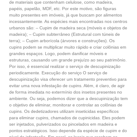
de materiais que contenham celulose, como madeira,
papéis, papelão, MDF, etc. Por este motivo, são figuras
muito presentes em imóveis, já que buscam por alimentos
incessantemente. As espécies mais encontradas nos centros
urbanos são: – Cupim de madeira seca (móveis e objetos de
madeira); – Cupim subterrâneo (Estrutural com túneis de
terra); – Cupim arborícola (árvores e construções). Os
cupins podem se multiplicar muito rápido e criar colônias em
grandes espaços. Logo, podem danificar móveis e
estruturas, causando um grande prejuízo ao seu patrimônio.
Por isso, é essencial realizar o serviço de descupinização
periodicamente. Execução do serviço O serviço de
descupinização visa oferecer um tratamento preventivo para
evitar uma nova infestação de cupins. Além, é claro, de agir
de forma imediata no extermínio dos insetos presentes no
ambiente. Ou seja, podemos dizer que a descupinização tem
o objetivo de eliminar, monitorar e controlar as colônias de
cupins. Os dedetizadores utilizam inseticidas específicos
para eliminar cupins, chamados de cupinicidas. Eles podem
ser injetados, pulverizados ou pincelados em madeira e
pontos estratégicos. Isso depende da espécie de cupim e do