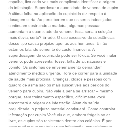
espalha, fica cada vez mais complicado identificar a origem
da infestação. Superdosar a quantidade de veneno de cupim
A última falha na aplicação do cupinicida diz respeito à
dosagem certa. Ao perceberem que os seres indesejados
continuam destruindo a madeira, algumas pessoas
aumentam a quantidade de veneno. Essa seria a solução
mais óbvia, certo? Errado. O uso excessivo de substâncias
desse tipo causa prejuízo apenas aos humanos. E não
estamos falando somente do custo financeiro. A
superdosagem de cupinicida pode ser tóxica. Se você inalar
veneno, pode apresentar tosse, falta de ar, náuseas e
vômito. Os sintomas de envenenamento demandam
atendimento médico urgente. Hora de correr para a unidade
de saúde mais próxima. Crianças, idosos e pessoas com
quadro de asma são os mais suscetíveis aos perigos do
veneno para cupim. Não vale a pena se arriscar – mesmo
porque, sem treinamento específico, dificilmente você
encontrará a origem da infestação. Além da saúde
prejudicada, o prejuízo material continuará. Como controlar
infestação por cupim Você viu que, embora frágeis ao ar
livre, os cupins são resistentes dentro das colônias. É por
esse motivo que controlar uma infestação, especialmente