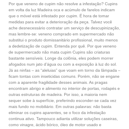
Por que veneno de cupim não resolve a infestação? Cupins
em volta da luz Madeira oca e acúmulo de farelos indicam
que o móvel está infestado por cupim. É hora de tomar
medidas para evitar a deterioração da peça. Talvez você
ache desnecessário contratar um serviço de descupinização,
mas lembre-se: veneno comprado em supermercado não
substitui o produto domissanitário profissional, muito menos
a dedetização de cupim. Entenda por quê. Por que veneno
de supermercado não mata cupim Cupins são criaturas
bastante sensíveis. Longe da colônia, eles podem morrer
afogados num jato d’água ou com a exposição à luz do sol.
Já as ninfas – as “aleluias” que voam em torno da lâmpada –
ficam tontas com inseticidas comuns. Porém, não se engane
com a aparente fragilidade desses animais. As pragas
encontram abrigo e alimento no interior de portas, rodapés e
outras estruturas de madeira. Por isso, a maioria nem
sequer sobe à superfície, preferindo esconder-se cada vez
mais fundo no mobiliário. Em outras palavras: não basta
eliminar os cupins aparentes, se o foco da infestação
continua ativo. Tampouco adianta utilizar soluções caseiras,
como vinagre, ácido bórico, óleo de motor usado e