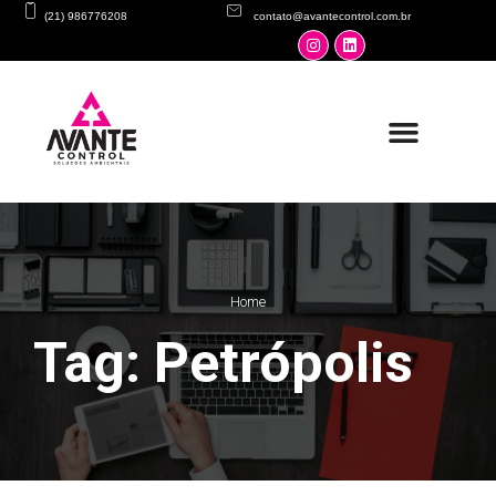
(21) 986776208
contato@avantecontrol.com.br
Home
Tag: Petrópolis